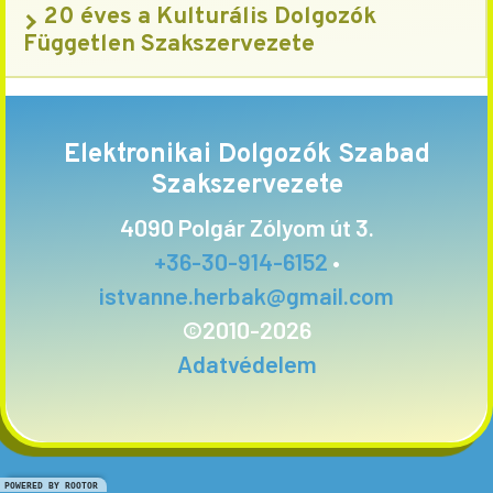
20 éves a Kulturális Dolgozók
Független Szakszervezete
Elektronikai Dolgozók Szabad
Szakszervezete
4090 Polgár Zólyom út 3.
+36-30-914-6152
•
istvanne.herbak@gmail.com
©2010-
2026
Adatvédelem