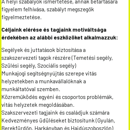
A helyi szabályok ismertetése, annak betartására
figyelem felhívása, szabályt megszegők
figyelmeztetése.
Céljaink elérése és tagjaink motiváltsága
érdekében az alábbi eszközöket alkalmazzuk:
Segélyek és juttatások biztosítása a
szakszervezeti tagok részére (Temetési segély,
Szülési segély, Szociális segély)
Munkajogi segítségnyújtás szerepe vitás
helyzetekben a munkavállalóknak a
munkáltatóval szemben.
Közreműködés egyéni és csoportos problémák,
vitás helyzetek megoldásában.
Szakszervezeti tagjaink és családjuk számára
Kedvezményes üdüléseket biztosítunk (Gyulán,
Berekfürdőn, Harkányban és Hajdúszoboszlón)