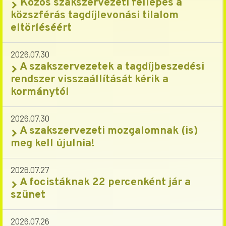
Közös szakszervezeti fellépés a
közszférás tagdíjlevonási tilalom
eltörléséért
2026.07.30
A szakszervezetek a tagdíjbeszedési
rendszer visszaállítását kérik a
kormánytól
2026.07.30
A szakszervezeti mozgalomnak (is)
meg kell újulnia!
2026.07.27
A focistáknak 22 percenként jár a
szünet
2026.07.26